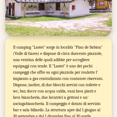
Il camping "Lastei" sorge in località "Pian de Sabion"
(Valle di Gares) e dispone di circa duecento piazzole,
una ventina delle quali adibite per accogliere
equipaggi con tende. Il "Lastei" è uno dei pochi
campeggi che offre su ogni piazzola per roulotte l'
impianto a gas centralizzato con contatore riservato.
Dispone, inoltre, di due blocchi servizi con toilette e
wc, bar, docce con acqua calda, vani lava piatti e
lava biancheria, due lavatrici a gettoni e un'
asciugabiancheria. Il campeggio è dotato di servizio
bar e sala biliardo. La struttura apre dal 1 giugno al
30 settembre e dal 1 dicembre fino al 30 aprile.