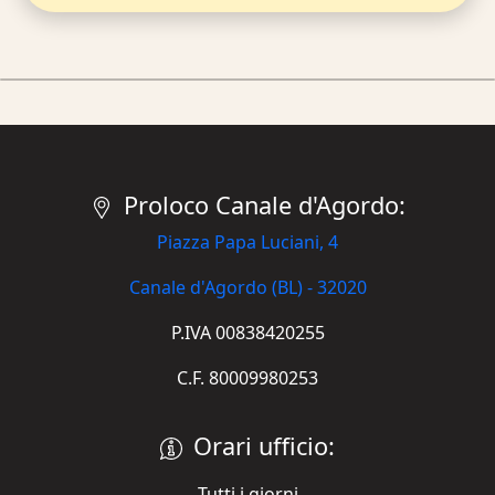
Proloco Canale d'Agordo:
Piazza Papa Luciani, 4
Canale d'Agordo (BL) - 32020
P.IVA 00838420255
C.F. 80009980253
Orari ufficio:
Tutti i giorni