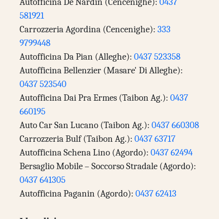
Autofficina De Nardin (Cencenighe):
0437
581921
Carrozzeria Agordina (Cencenighe):
333
9799448
Autofficina Da Pian (Alleghe):
0437 523358
Autofficina Bellenzier (Masare' Di Alleghe):
0437 523540
Autofficina Dai Pra Ermes (Taibon Ag.):
0437
660195
Auto Car San Lucano (Taibon Ag.):
0437 660308
Carrozzeria Bulf (Taibon Ag.):
0437 63717
Autofficina Schena Lino (Agordo):
0437 62494
Bersaglio Mobile – Soccorso Stradale (Agordo):
0437 641305
Autofficina Paganin (Agordo):
0437 62413